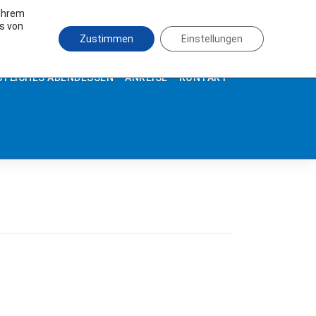
 Ihrem
es von
Zustimmen
Einstellungen
STLICHES ABENDESSEN
ANREISE
KONTAKT